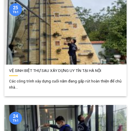
25
Th1
VỆ SINH BIỆT THỰ SAU XÂY DỰNG UY TÍN TẠI HÀ NỘI
Các công trình xây dựng cuối năm đang gấp rút hoàn thiện để chủ
nhà...
24
Th1