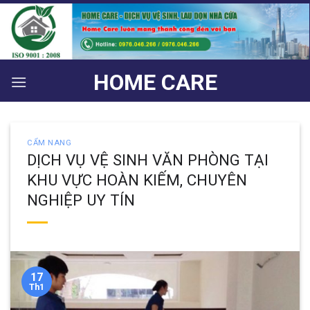
Bỏ
qua
nội
dung
HOME CARE
CẨM NANG
DỊCH VỤ VỆ SINH VĂN PHÒNG TẠI
KHU VỰC HOÀN KIẾM, CHUYÊN
NGHIỆP UY TÍN
17
Th1