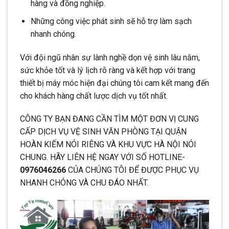
hàng và đồng nghiệp.
Những công việc phát sinh sẽ hỗ trợ làm sạch
nhanh chóng.
Với đội ngũ nhân sự lành nghề dọn vệ sinh lâu năm,
sức khỏe tốt và lý lịch rõ ràng và kết hợp với trang
thiết bị máy móc hiện đại chúng tôi cam kết mang đến
cho khách hàng chất lược dịch vụ tốt nhất.
CÔNG TY BẠN ĐANG CẦN TÌM MỘT ĐƠN VỊ CUNG
CẤP DỊCH VỤ VỆ SINH VĂN PHÒNG TẠI QUẬN
HOÀN KIẾM NÓI RIÊNG VÀ KHU VỰC HÀ NỘI NÓI
CHUNG. HÃY LIÊN HỆ NGAY VỚI SỐ HOTLINE-
0976046266
CỦA CHÚNG TÔI ĐỂ ĐƯỢC PHỤC VỤ
NHANH CHÓNG VÀ CHU ĐÁO NHẤT.