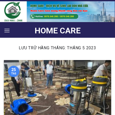
Bỏ
qua
nội
dung
HOME CARE
LƯU TRỮ HÀNG THÁNG:
THÁNG 5 2023
25
Th5