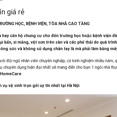
ín giá rẻ
TRƯỜNG HỌC, BỆNH VIỆN, TÒA NHÀ CAO TẦNG
à hay căn hộ chung cư cho đến trường học hoặc bệnh viện đề
bụi bẩn, xi măng, vệt sơn trên sàn và các phế thải do quá trình
 công sức và không sử dụng chân tay là mà phải làm bằng m
 với đội ngũ nhân viên chuyên nghiệp, có kinh nghiệm nhiều năm, q
ụ chuyên dụng hiện đại nhất sẽ mang đến cho bạn 1 ngôi nhà th
HomeCare
.
ụ vệ sinh trọn gói uy tín nhất tại Hà Nội