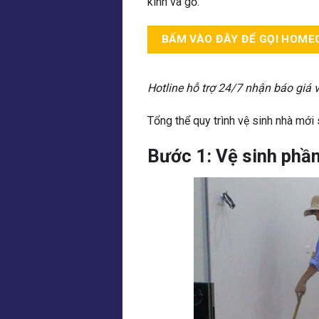
kính và gỗ.
BẤM VÀO ĐÂY ĐỂ GỌI HOME
Hotline hỗ trợ 24/7 nhận báo giá 
Tổng thể quy trình vệ sinh nhà mớ
Bước 1: Vệ sinh phần