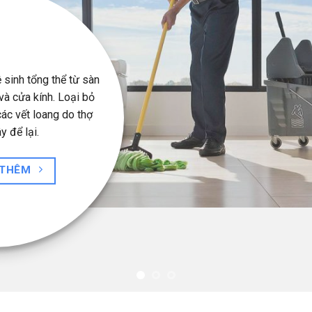
Dọn nhà địn
Theo lịch cố định, nhân viên H
vệ sinh và dọn dẹp nhà cửa gi
nhà luôn sạch sẽ, thoán
Liên hệ nga