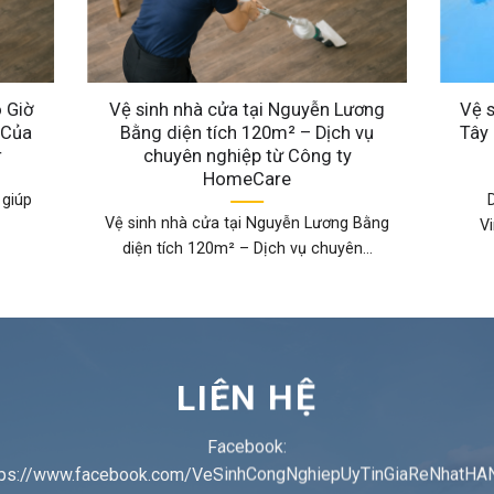
 Giờ
Vệ sinh nhà cửa tại Nguyễn Lương
Vệ s
 Của
Bằng diện tích 120m² – Dịch vụ
Tây 
r
chuyên nghiệp từ Công ty
HomeCare
 giúp
D
Vệ sinh nhà cửa tại Nguyễn Lương Bằng
V
diện tích 120m² – Dịch vụ chuyên...
LIÊN HỆ
Facebook:
tps://www.facebook.com/VeSinhCongNghiepUyTinGiaReNhatHA