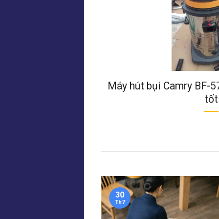
Máy hút bụi Camry BF-57
tốt
30
Th7