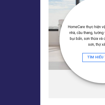
ể từ sàn
 Loại bỏ
 do thợ