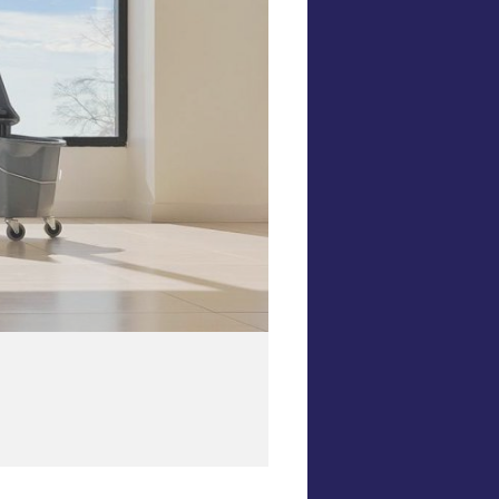
h kỳ
omeCare sẽ tới
úp bạn để ngôi
g mát.
y