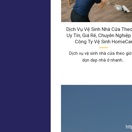
phòng tại Nguyễn Phong
Dịch Vụ Vệ Sinh Nhà Cửa Theo
ích 260m² – Dịch vụ
Uy Tín, Giá Rẻ, Chuyên Nghiệp
nghiệp từ Công ty
Công Ty Vệ Sinh HomeCa
HomeCare
Dịch vụ vệ sinh nhà cửa theo giờ
nh văn phòng tại Nguyễn
dọn dẹp nhà ở nhanh...
diện tích 260m² uy...
ht