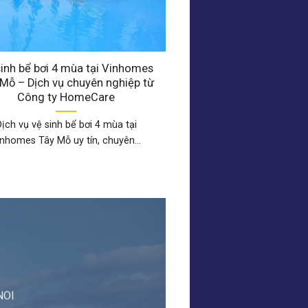
inh bể bơi 4 mùa tại Vinhomes
Vệ sinh mặt kính tòa 
Mỗ – Dịch vụ chuyên nghiệp từ
Giai diện tích 300m
Công ty HomeCare
chuyên nghiệp từ
HomeCar
ịch vụ vệ sinh bể bơi 4 mùa tại
Dịch vụ vệ sinh mặt kín
inhomes Tây Mỗ uy tín, chuyên...
Liễu Giai diện tích 
NOI