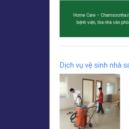
Home Care – Chamsocnha.net
bệnh viện, tòa nhà văn phò
Dịch vụ vệ sinh nhà 