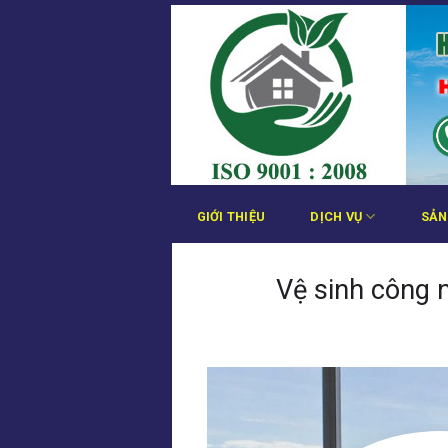
Bỏ
qua
nội
dung
GIỚI THIỆU
DỊCH VỤ
SẢN
Vệ sinh công 