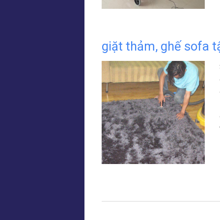
giặt thảm, ghế sofa t