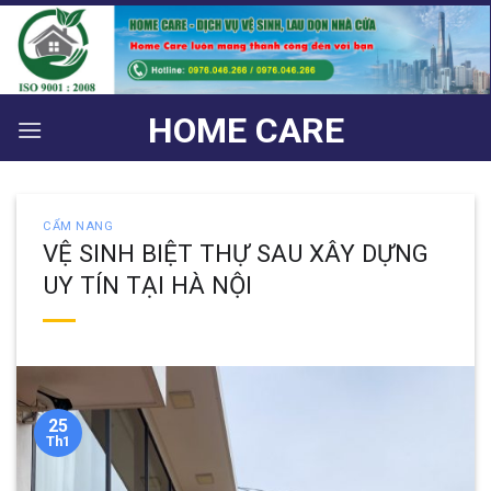
Bỏ
qua
nội
dung
HOME CARE
CẨM NANG
VỆ SINH BIỆT THỰ SAU XÂY DỰNG
UY TÍN TẠI HÀ NỘI
25
Th1