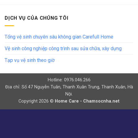
DỊCH VỤ CỦA CHÚNG TÔI
Tổng vệ sinh chuyên sâu không gian Carefull Home
Vệ sinh công nghiệp công trình sau sửa chữa, xây dựng
Tạp vụ vệ sinh theo giờ
Hotline: 0976.046.266
Địa chỉ: Số 47 Nguyễn Tuân, Thanh Xuân Trung, Thanh Xuân, Hà
Nội.
Copyright 2026 ©
Home Care - Chamsocnha.net