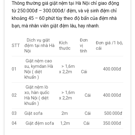
Thông thường giá giặt nệm tại Hà Nội chỉ giao động
từ 250.000đ – 300.000đ/ đệm, và vệ sinh đệm chỉ
khoảng 45 – 60 phút tùy theo độ bẩn của đệm nhà
bạn, mà nhân viên giặt đệm lâu, hay nhanh.
Dịch vụ giặt
Đơn
Kích
Đơn giá /1 bộ,
STT
đệm tại nhà Hà
vị
thước
cái
Nội
tính
Giặt nệm cao
su, kymdan Hà
> 1,6m
01
400.000đ
Nội ( diệt
x 2,2m
Cái
khuẩn )
Giặt nệm lò
xo, hàn quốc
> 1,6m
02
Cái
400.000đ
Hà Nội ( diệt
x 2,2m
khuẩn )
03
Giặt sofa
2m
Cái
500.000đ
04
Giặt đệm sofa
1,2m
Cái
350.000đ