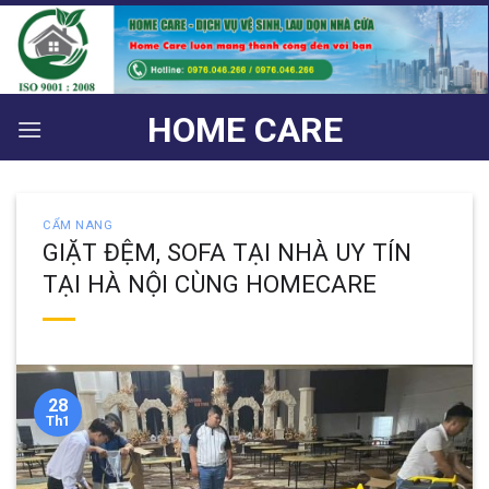
Bỏ
qua
nội
dung
HOME CARE
CẨM NANG
GIẶT ĐỆM, SOFA TẠI NHÀ UY TÍN
TẠI HÀ NỘI CÙNG HOMECARE
28
Th1