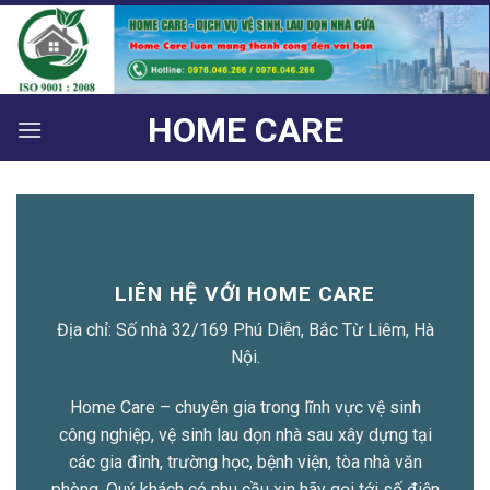
Bỏ
qua
nội
dung
HOME CARE
LIÊN HỆ VỚI HOME CARE
Địa chỉ: Số nhà 32/169 Phú Diễn, Bắc Từ Liêm, Hà
Nội.
Home Care – chuyên gia trong lĩnh vực vệ sinh
công nghiệp, vệ sinh lau dọn nhà sau xây dựng tại
các gia đình, trường học, bệnh viện, tòa nhà văn
phòng. Quý khách có nhu cầu xin hãy gọi tới số điện