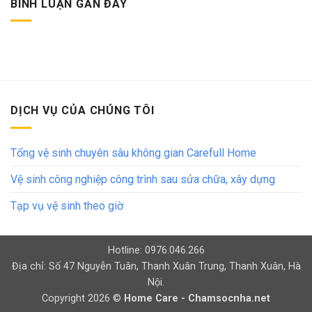
BÌNH LUẬN GẦN ĐÂY
DỊCH VỤ CỦA CHÚNG TÔI
Tổng vệ sinh chuyên sâu không gian Carefull Home
Vệ sinh công nghiệp công trình sau sửa chữa, xây dựng
Tạp vụ vệ sinh theo giờ
Hotline: 0976.046.266
Địa chỉ: Số 47 Nguyễn Tuân, Thanh Xuân Trung, Thanh Xuân, Hà
Nội.
Copyright 2026 ©
Home Care - Chamsocnha.net