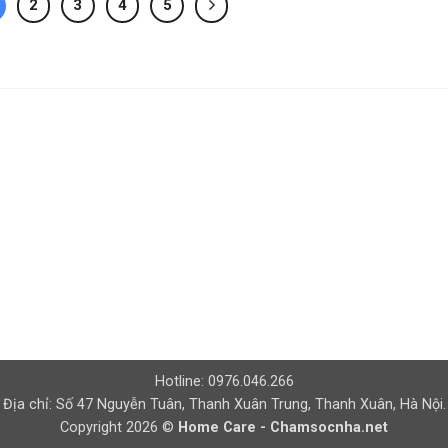
2
3
4
5
Hotline: 0976.046.266
Địa chỉ: Số 47 Nguyễn Tuân, Thanh Xuân Trung, Thanh Xuân, Hà Nội.
Copyright 2026 ©
Home Care - Chamsocnha.net