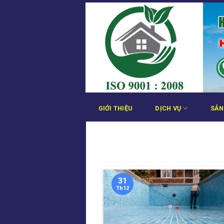
Bỏ
qua
nội
dung
GIỚI THIỆU
DỊCH VỤ
SẢN
31
Th12