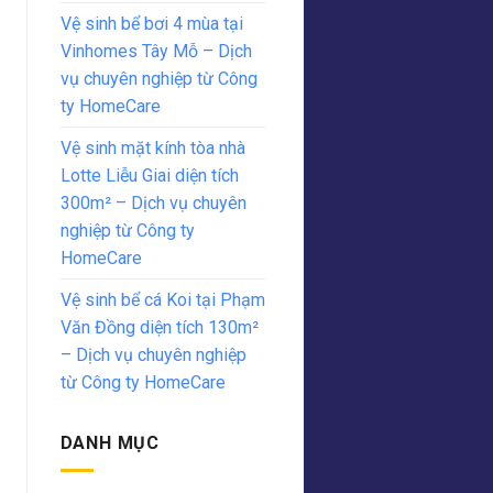
Vệ sinh bể bơi 4 mùa tại
Vinhomes Tây Mỗ – Dịch
vụ chuyên nghiệp từ Công
ty HomeCare
Vệ sinh mặt kính tòa nhà
Lotte Liễu Giai diện tích
300m² – Dịch vụ chuyên
nghiệp từ Công ty
HomeCare
Vệ sinh bể cá Koi tại Phạm
Văn Đồng diện tích 130m²
– Dịch vụ chuyên nghiệp
từ Công ty HomeCare
DANH MỤC