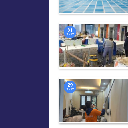
31
Th12
29
Th12