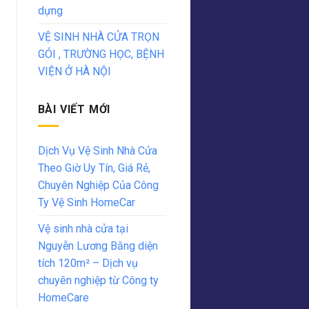
dựng
VỆ SINH NHÀ CỬA TRỌN
GÓI , TRƯỜNG HỌC, BỆNH
VIỆN Ở HÀ NỘI
BÀI VIẾT MỚI
Dịch Vụ Vệ Sinh Nhà Cửa
Theo Giờ Uy Tín, Giá Rẻ,
Chuyên Nghiệp Của Công
Ty Vệ Sinh HomeCar
Vệ sinh nhà cửa tại
Nguyễn Lương Bằng diện
tích 120m² – Dịch vụ
chuyên nghiệp từ Công ty
HomeCare