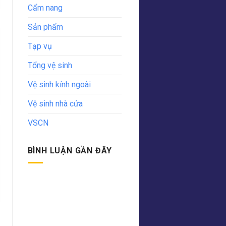
Cẩm nang
Sản phẩm
Tạp vụ
Tổng vệ sinh
Vệ sinh kính ngoài
Vệ sinh nhà cửa
VSCN
BÌNH LUẬN GẦN ĐÂY