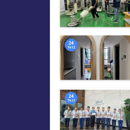
24
Th12
24
Th12