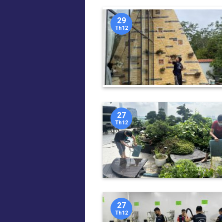
29
Th12
27
Th12
27
Th12