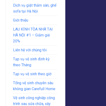
Dịch vụ giặt thảm sàn, ghế
sofa tại Hà Nội
Giới thiệu
LAU KÍNH TÒA NHÀ TẠI
HÀ NỘI #1 – Giảm giá
20%
Liên hệ với chúng tôi
Tạp vụ vệ sinh định kỳ
theo Tháng
Tạp vụ vệ sinh theo giờ
Tổng vệ sinh chuyên sâu
không gian Carefull Home
Vệ sinh công nghiệp công
trình sau sửa chữa, xây