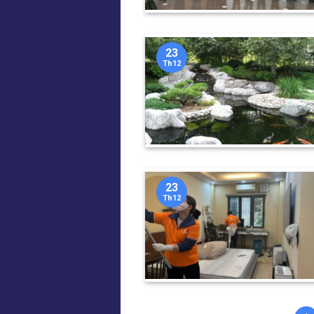
23
Th12
23
Th12