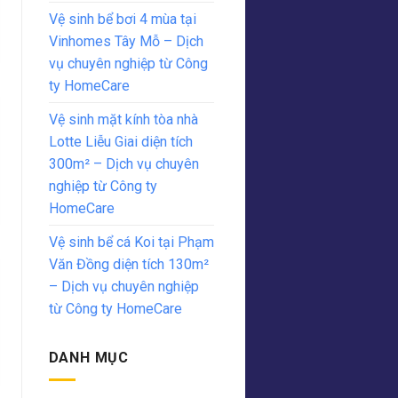
Vệ sinh bể bơi 4 mùa tại
Vinhomes Tây Mỗ – Dịch
vụ chuyên nghiệp từ Công
ty HomeCare
Vệ sinh mặt kính tòa nhà
Lotte Liễu Giai diện tích
300m² – Dịch vụ chuyên
nghiệp từ Công ty
HomeCare
Vệ sinh bể cá Koi tại Phạm
Văn Đồng diện tích 130m²
– Dịch vụ chuyên nghiệp
từ Công ty HomeCare
DANH MỤC