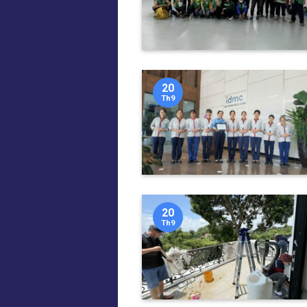
20
Th9
20
Th9