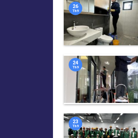
26
Th9
24
Th9
23
Th9