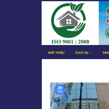
Bỏ
qua
nội
dung
GIỚI THIỆU
DỊCH VỤ
SẢN
28
Th9