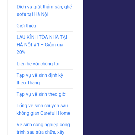
Dịch vụ giặt thảm sàn, ghế
sofa tại Hà Nội
Giới thiệu
LAU KÍNH TÒA NHÀ TẠI
HÀ NỘI #1 – Giảm giá
20%
Liên hệ với chúng tôi
Tạp vụ vệ sinh định kỳ
theo Tháng
Tạp vụ vệ sinh theo giờ
Tổng vệ sinh chuyên sâu
không gian Carefull Home
Vệ sinh công nghiệp công
trình sau sửa chữa, xây