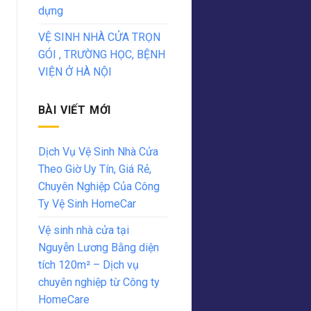
dựng
VỆ SINH NHÀ CỬA TRỌN
GÓI , TRƯỜNG HỌC, BỆNH
VIỆN Ở HÀ NỘI
BÀI VIẾT MỚI
Dịch Vụ Vệ Sinh Nhà Cửa
Theo Giờ Uy Tín, Giá Rẻ,
Chuyên Nghiệp Của Công
Ty Vệ Sinh HomeCar
Vệ sinh nhà cửa tại
Nguyễn Lương Bằng diện
tích 120m² – Dịch vụ
chuyên nghiệp từ Công ty
HomeCare