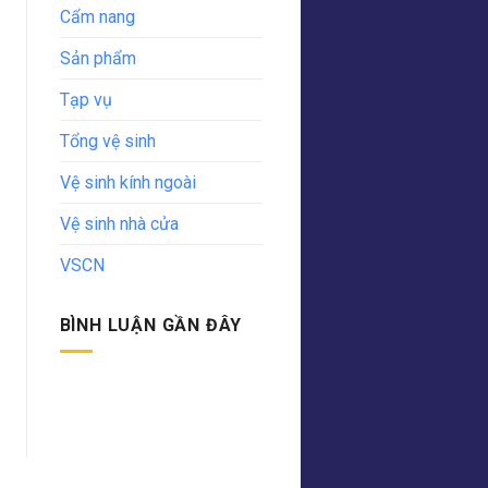
Cẩm nang
Sản phẩm
Tạp vụ
Tổng vệ sinh
Vệ sinh kính ngoài
Vệ sinh nhà cửa
VSCN
BÌNH LUẬN GẦN ĐÂY