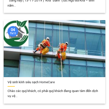
Sáng nay ( 13-11-2019 ) Khá “bảnh” (tức Ngô Bá Khá – sinh
năm...
04
Th11
Vệ sinh kính siêu sạch HomeCare
Chào các quý khách, có phải quý khách đang quan tâm đến dịch
vụ vệ...