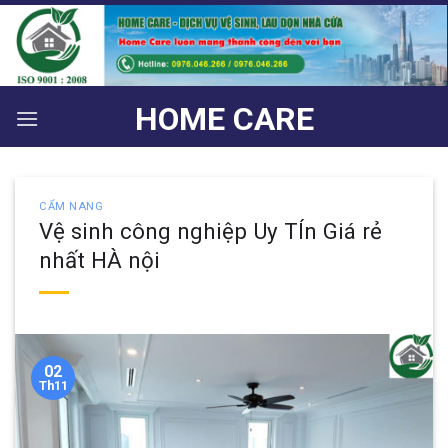
Bỏ
qua
nội
dung
HOME CARE
CẨM NANG
Vệ sinh công nghiệp Uy TÍn Giá rẻ
nhất HÀ nội
02
Th11