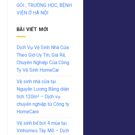
GÓI , TRƯỜNG HỌC, BỆNH
VIỆN Ở HÀ NỘI
BÀI VIẾT MỚI
Dịch Vụ Vệ Sinh Nhà Cửa
Theo Giờ Uy Tín, Giá Rẻ,
Chuyên Nghiệp Của Công
Ty Vệ Sinh HomeCar
Vệ sinh nhà cửa tại
Nguyễn Lương Bằng diện
tích 120m² – Dịch vụ
chuyên nghiệp từ Công ty
HomeCare
Vệ sinh bể bơi 4 mùa tại
Vinhomes Tây Mỗ – Dịch