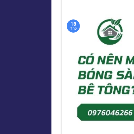
18
Th5