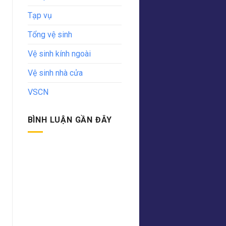
Tạp vụ
Tổng vệ sinh
Vệ sinh kính ngoài
Vệ sinh nhà cửa
VSCN
BÌNH LUẬN GẦN ĐÂY