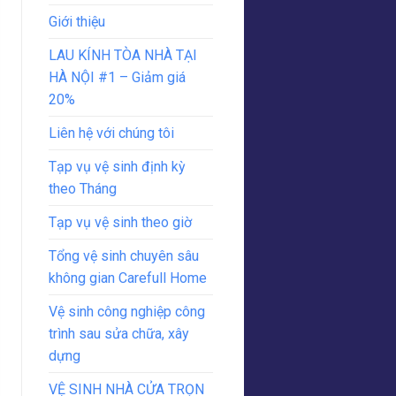
Giới thiệu
LAU KÍNH TÒA NHÀ TẠI
HÀ NỘI #1 – Giảm giá
20%
Liên hệ với chúng tôi
Tạp vụ vệ sinh định kỳ
theo Tháng
Tạp vụ vệ sinh theo giờ
Tổng vệ sinh chuyên sâu
không gian Carefull Home
Vệ sinh công nghiệp công
trình sau sửa chữa, xây
dựng
VỆ SINH NHÀ CỬA TRỌN