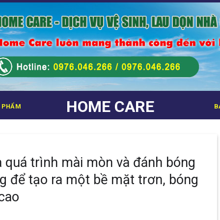
HOME CARE
 PHẨM
B
à quá trình mài mòn và đánh bóng
g để tạo ra một bề mặt trơn, bóng
 cao