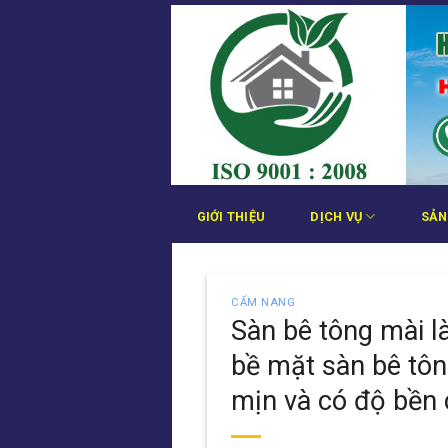
Bỏ
qua
nội
dung
GIỚI THIỆU
DỊCH VỤ
SẢN
CẨM NANG
Sàn bê tông mài l
bề mặt sàn bê tôn
mịn và có độ bền