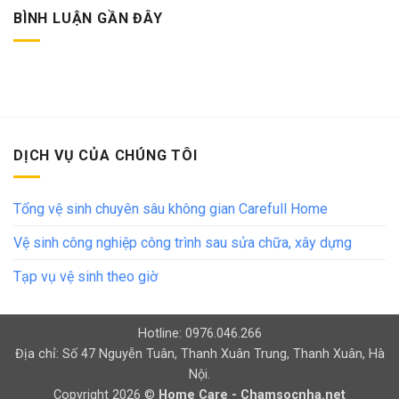
BÌNH LUẬN GẦN ĐÂY
DỊCH VỤ CỦA CHÚNG TÔI
Tổng vệ sinh chuyên sâu không gian Carefull Home
Vệ sinh công nghiệp công trình sau sửa chữa, xây dựng
Tạp vụ vệ sinh theo giờ
Hotline: 0976.046.266
Địa chỉ: Số 47 Nguyễn Tuân, Thanh Xuân Trung, Thanh Xuân, Hà
Nội.
Copyright 2026 ©
Home Care - Chamsocnha.net