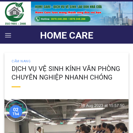
Bỏ
qua
nội
dung
HOME CARE
CẨM NANG
DỊCH VỤ VỆ SINH KÍNH VĂN PHÒNG
CHUYÊN NGHIỆP NHANH CHÓNG
02
Th4