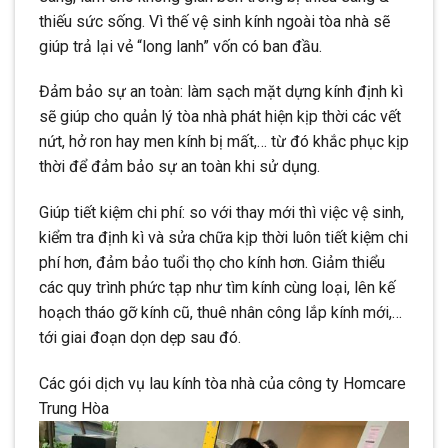
thiếu sức sống. Vì thế vệ sinh kính ngoài tòa nhà sẽ
giúp trả lại vẻ “long lanh” vốn có ban đầu.
Đảm bảo sự an toàn: làm sạch mặt dựng kính định kì
sẽ giúp cho quản lý tòa nhà phát hiện kịp thời các vết
nứt, hở ron hay men kính bị mất,… từ đó khắc phục kịp
thời để đảm bảo sự an toàn khi sử dụng.
Giúp tiết kiệm chi phí: so với thay mới thì việc vệ sinh,
kiểm tra định kì và sửa chữa kịp thời luôn tiết kiệm chi
phí hơn, đảm bảo tuổi thọ cho kính hơn. Giảm thiểu
các quy trình phức tạp như tìm kính cùng loại, lên kế
hoạch tháo gỡ kính cũ, thuê nhân công lắp kính mới,…
tới giai đoạn dọn dẹp sau đó.
Các gói dịch vụ lau kính tòa nhà của công ty Homcare
Trung Hòa