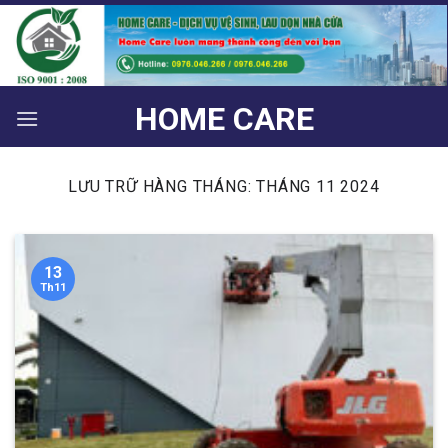
Bỏ
qua
nội
dung
HOME CARE
LƯU TRỮ HÀNG THÁNG:
THÁNG 11 2024
13
Th11