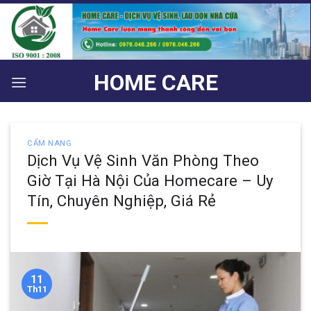
Bỏ
qua
nội
dung
HOME CARE
CẨM NANG
Dịch Vụ Vệ Sinh Văn Phòng Theo
Giờ Tại Hà Nội Của Homecare – Uy
Tín, Chuyên Nghiệp, Giá Rẻ
11
Th11