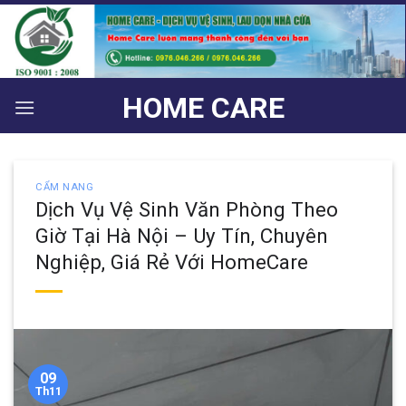
Bỏ
qua
nội
dung
HOME CARE
CẨM NANG
Dịch Vụ Vệ Sinh Văn Phòng Theo
Giờ Tại Hà Nội – Uy Tín, Chuyên
Nghiệp, Giá Rẻ Với HomeCare
09
Th11