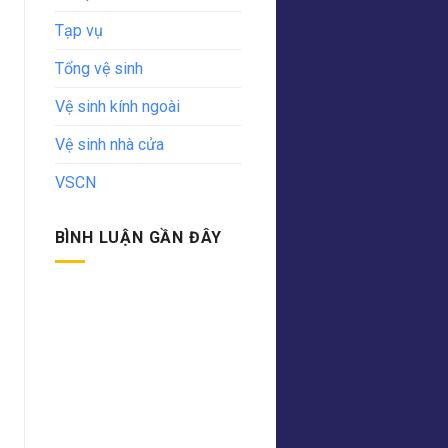
Tạp vụ
Tổng vệ sinh
Vệ sinh kính ngoài
Vệ sinh nhà cửa
VSCN
BÌNH LUẬN GẦN ĐÂY