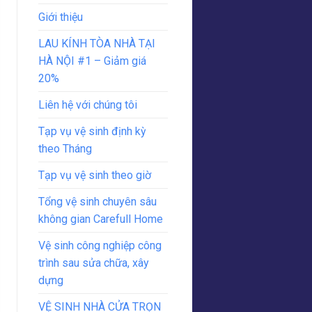
Giới thiệu
LAU KÍNH TÒA NHÀ TẠI
HÀ NỘI #1 – Giảm giá
20%
Liên hệ với chúng tôi
Tạp vụ vệ sinh định kỳ
theo Tháng
Tạp vụ vệ sinh theo giờ
Tổng vệ sinh chuyên sâu
không gian Carefull Home
Vệ sinh công nghiệp công
trình sau sửa chữa, xây
dựng
VỆ SINH NHÀ CỬA TRỌN