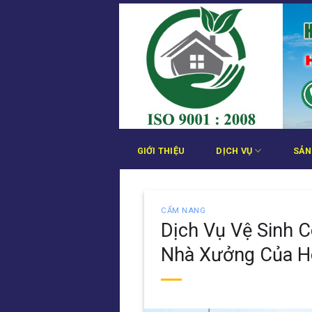
Bỏ
qua
nội
dung
GIỚI THIỆU
DỊCH VỤ
SẢN
CẨM NANG
Dịch Vụ Vệ Sinh 
Nhà Xưởng Của 