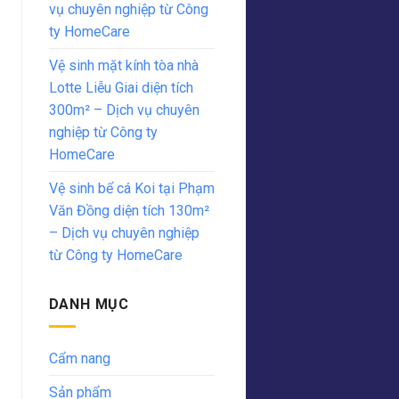
vụ chuyên nghiệp từ Công
ty HomeCare
Vệ sinh mặt kính tòa nhà
Lotte Liễu Giai diện tích
300m² – Dịch vụ chuyên
nghiệp từ Công ty
HomeCare
Vệ sinh bể cá Koi tại Phạm
Văn Đồng diện tích 130m²
– Dịch vụ chuyên nghiệp
từ Công ty HomeCare
DANH MỤC
Cẩm nang
Sản phẩm