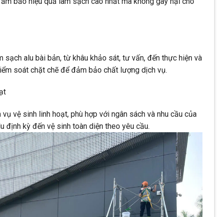
 đảm bảo hiệu quả làm sạch cao nhất mà không gây hại cho
sạch alu bài bản, từ khâu khảo sát, tư vấn, đến thực hiện và
iểm soát chặt chẽ để đảm bảo chất lượng dịch vụ.
ạt
 vụ vệ sinh linh hoạt, phù hợp với ngân sách và nhu cầu của
u định kỳ đến vệ sinh toàn diện theo yêu cầu.