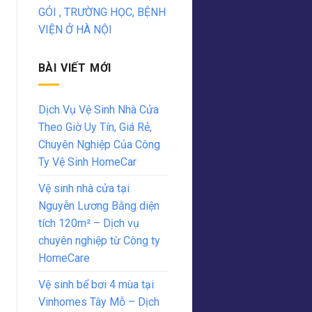
GÓI , TRƯỜNG HỌC, BỆNH
VIỆN Ở HÀ NỘI
BÀI VIẾT MỚI
Dịch Vụ Vệ Sinh Nhà Cửa
Theo Giờ Uy Tín, Giá Rẻ,
Chuyên Nghiệp Của Công
Ty Vệ Sinh HomeCar
Vệ sinh nhà cửa tại
Nguyễn Lương Bằng diện
tích 120m² – Dịch vụ
chuyên nghiệp từ Công ty
HomeCare
Vệ sinh bể bơi 4 mùa tại
Vinhomes Tây Mỗ – Dịch