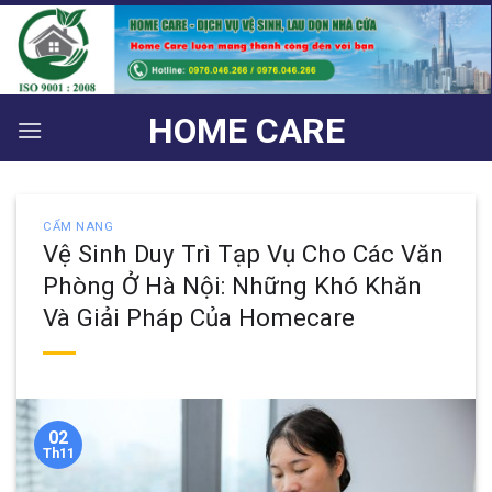
Bỏ
qua
nội
dung
HOME CARE
CẨM NANG
Vệ Sinh Duy Trì Tạp Vụ Cho Các Văn
Phòng Ở Hà Nội: Những Khó Khăn
Và Giải Pháp Của Homecare
02
Th11