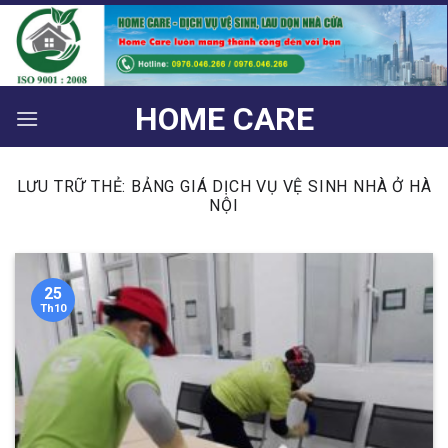
Bỏ
qua
nội
dung
HOME CARE
LƯU TRỮ THẺ:
BẢNG GIÁ DỊCH VỤ VỆ SINH NHÀ Ở HÀ
NỘI
25
Th10