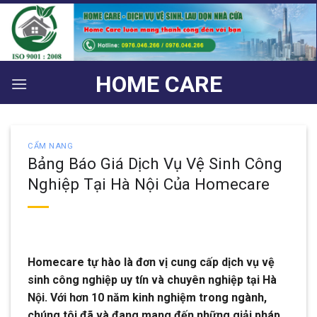
Bỏ
qua
nội
dung
HOME CARE
CẨM NANG
Bảng Báo Giá Dịch Vụ Vệ Sinh Công
Nghiệp Tại Hà Nội Của Homecare
Homecare tự hào là đơn vị cung cấp dịch vụ vệ
sinh công nghiệp uy tín và chuyên nghiệp tại Hà
Nội. Với hơn 10 năm kinh nghiệm trong ngành,
chúng tôi đã và đang mang đến những giải pháp