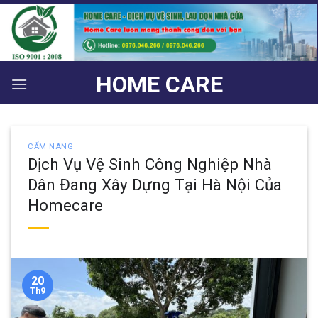
Bỏ
qua
nội
dung
HOME CARE
CẨM NANG
Dịch Vụ Vệ Sinh Công Nghiệp Nhà
Dân Đang Xây Dựng Tại Hà Nội Của
Homecare
20
Th9