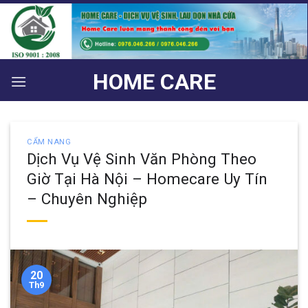
Bỏ
qua
nội
dung
HOME CARE
CẨM NANG
Dịch Vụ Vệ Sinh Văn Phòng Theo
Giờ Tại Hà Nội – Homecare Uy Tín
– Chuyên Nghiệp
20
Th9