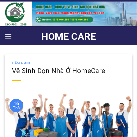
Bỏ
qua
nội
dung
HOME CARE
CẨM NANG
Vệ Sinh Dọn Nhà Ở HomeCare
16
Th3