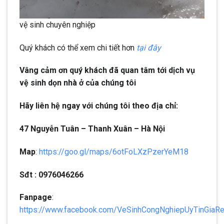
vệ sinh chuyên nghiệp
Quý khách có thể xem chi tiết hơn
tại đây
Vâng cảm ơn quý khách đã quan tâm tới dịch vụ
vệ sinh dọn nhà ở của chúng tôi
Hãy liên hệ ngay với chúng tôi theo địa chỉ:
47 Nguyễn Tuân – Thanh Xuân – Hà Nội
Map
:
https://goo.gl/maps/6otFoLXzPzerYeM18
Sđt : 0976046266
Fanpage
:
https://www.facebook.com/VeSinhCongNghiepUyTinGiaR