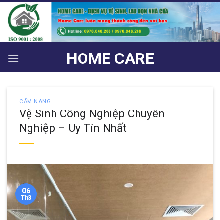
Bỏ
qua
nội
dung
HOME CARE
CẨM NANG
Vệ Sinh Công Nghiệp Chuyên
Nghiệp – Uy Tín Nhất
06
Th3