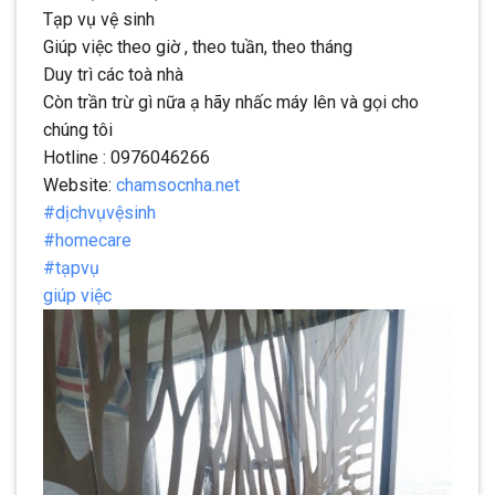
Tạp vụ vệ sinh
Giúp việc theo giờ , theo tuần, theo tháng
Duy trì các toà nhà
Còn trần trừ gì nữa ạ hãy nhấc máy lên và gọi cho
chúng tôi
Hotline : 0976046266
Website:
chamsocnha.net
#dịchvụvệsinh
#homecare
#tạpvụ
giúp việc