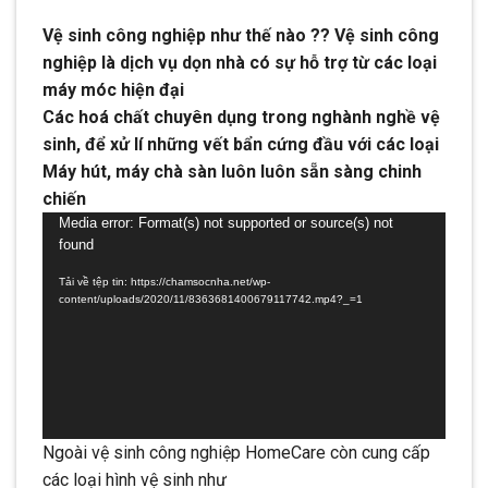
Vệ sinh công nghiệp như thế nào ??
Vệ sinh công
nghiệp là dịch vụ dọn nhà có sự hỗ trợ từ các loại
máy móc hiện đại
Các hoá chất chuyên dụng trong nghành nghề vệ
sinh, để xử lí những vết bẩn cứng đầu với các loại
Máy hút, máy chà sàn luôn luôn sẵn sàng chinh
chiến
Trình
Media error: Format(s) not supported or source(s) not
found
chơi
Video
Tải về tệp tin: https://chamsocnha.net/wp-
content/uploads/2020/11/8363681400679117742.mp4?_=1
Ngoài vệ sinh công nghiệp HomeCare còn cung cấp
các loại hình vệ sinh như