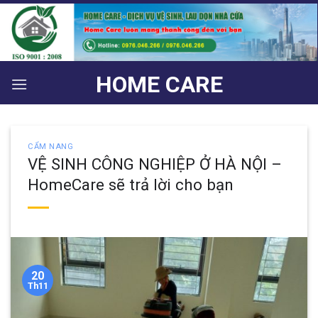
Bỏ
qua
nội
dung
HOME CARE
CẨM NANG
VỆ SINH CÔNG NGHIỆP Ở HÀ NỘI –
HomeCare sẽ trả lời cho bạn
20
Th11