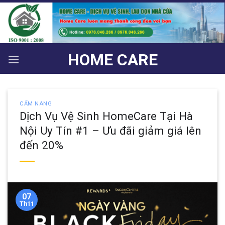
Bỏ
qua
nội
dung
HOME CARE
CẨM NANG
Dịch Vụ Vệ Sinh HomeCare Tại Hà
Nội Uy Tín #1 – Ưu đãi giảm giá lên
đến 20%
07
Th11