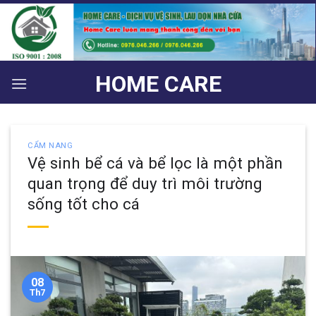
Bỏ
qua
nội
dung
HOME CARE
CẨM NANG
Vệ sinh bể cá và bể lọc là một phần
quan trọng để duy trì môi trường
sống tốt cho cá
08
Th7