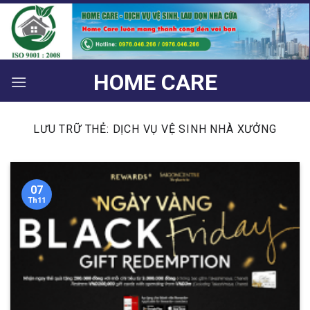
Bỏ
qua
nội
dung
HOME CARE
LƯU TRỮ THẺ:
DỊCH VỤ VỆ SINH NHÀ XƯỞNG
07
Th11