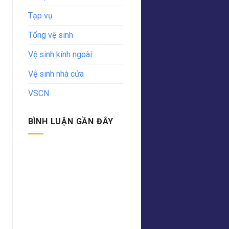
Tạp vụ
Tổng vệ sinh
Vệ sinh kính ngoài
Vệ sinh nhà cửa
VSCN
BÌNH LUẬN GẦN ĐÂY