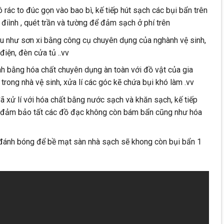
rác to đúc gọn vào bao bì, kế tiếp hút sạch các bụi bẩn trên
 điình , quét trần và tường để đảm sạch ở phí trên
u như sơn xi bằng công cụ chuyên dụng của nghành vệ sinh,
 điện, đèn cửa tủ ..vv
inh bằng hóa chất chuyên dụng àn toàn với đồ vật của gia
bị trong nhà vệ sinh, xửa lí các góc kẽ chứa bụi khó làm .vv
ã xử lí với hóa chất bằng nước sạch và khăn sạch, kế tiếp
để đảm bảo tất các đồ đạc không còn bám bẩn cũng như hóa
 đánh bóng để bề mạt sàn nhà sạch sẽ khong còn bụi bẩn 1