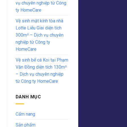
vụ chuyên nghiệp từ Công
ty HomeCare
Vệ sinh mặt kính tòa nhà
Lotte Liễu Giai diện tích
300m² – Dịch vụ chuyên
nghiệp từ Công ty
HomeCare
Vệ sinh bể cá Koi tại Phạm
Văn Đồng diện tích 130m²
– Dịch vụ chuyên nghiệp
từ Công ty HomeCare
DANH MỤC
Cẩm nang
Sản phẩm