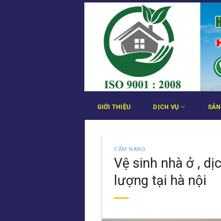
Bỏ
qua
nội
dung
GIỚI THIỆU
DỊCH VỤ
SẢN
CẨM NANG
Vệ sinh nhà ở , dị
lượng tại hà nội