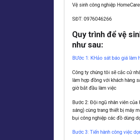
Vệ sinh công nghiệp HomeCare
SĐT: 0976046266
Quy trình để vệ s
như sau:
BƯớc 1: KHảo sát báo giá làm
Công ty chúng tôi sẽ cắc cử nh
làm hợp đồng với khách hàng sau
giờ bắt đầu làm việc
Bước 2: Đội ngũ nhân viên của
sáng) cùng trang thiết bị máy 
bụi công nghiệp các đồ dùng dọ
Bước 3: Tiến hành công việc dọ