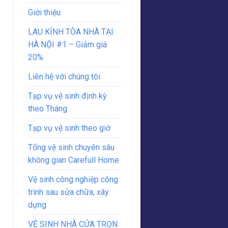
Giới thiệu
LAU KÍNH TÒA NHÀ TẠI
HÀ NỘI #1 – Giảm giá
20%
Liên hệ với chúng tôi
Tạp vụ vệ sinh định kỳ
theo Tháng
Tạp vụ vệ sinh theo giờ
Tổng vệ sinh chuyên sâu
không gian Carefull Home
Vệ sinh công nghiệp công
trình sau sửa chữa, xây
dựng
VỆ SINH NHÀ CỬA TRỌN