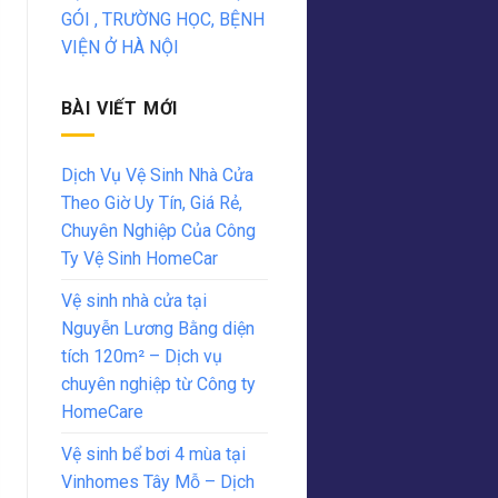
GÓI , TRƯỜNG HỌC, BỆNH
VIỆN Ở HÀ NỘI
BÀI VIẾT MỚI
Dịch Vụ Vệ Sinh Nhà Cửa
Theo Giờ Uy Tín, Giá Rẻ,
Chuyên Nghiệp Của Công
Ty Vệ Sinh HomeCar
Vệ sinh nhà cửa tại
Nguyễn Lương Bằng diện
tích 120m² – Dịch vụ
chuyên nghiệp từ Công ty
HomeCare
Vệ sinh bể bơi 4 mùa tại
Vinhomes Tây Mỗ – Dịch