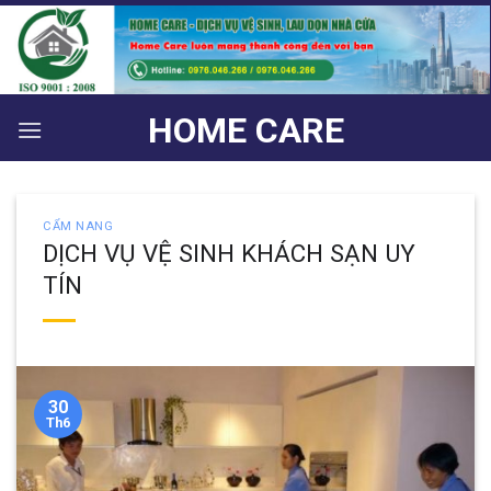
Bỏ
qua
nội
dung
HOME CARE
CẨM NANG
DỊCH VỤ VỆ SINH KHÁCH SẠN UY
TÍN
30
Th6