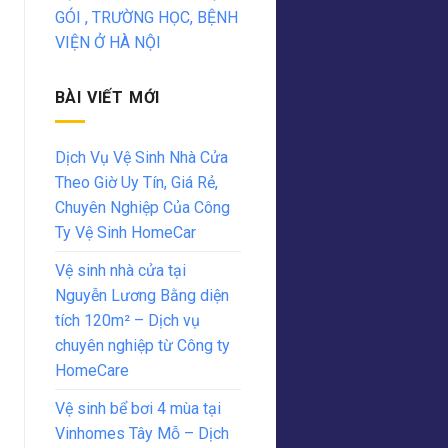
GÓI , TRƯỜNG HỌC, BỆNH
VIỆN Ở HÀ NỘI
BÀI VIẾT MỚI
Dịch Vụ Vệ Sinh Nhà Cửa
Theo Giờ Uy Tín, Giá Rẻ,
Chuyên Nghiệp Của Công
Ty Vệ Sinh HomeCar
Vệ sinh nhà cửa tại
Nguyễn Lương Bằng diện
tích 120m² – Dịch vụ
chuyên nghiệp từ Công ty
HomeCare
Vệ sinh bể bơi 4 mùa tại
Vinhomes Tây Mỗ – Dịch