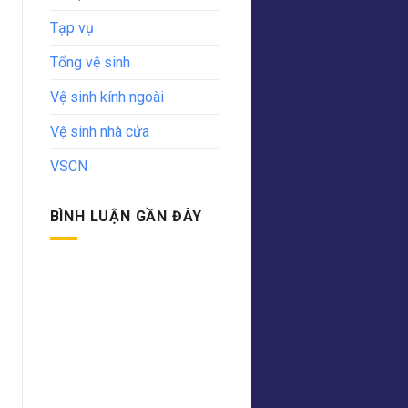
Tạp vụ
Tổng vệ sinh
Vệ sinh kính ngoài
Vệ sinh nhà cửa
VSCN
BÌNH LUẬN GẦN ĐÂY