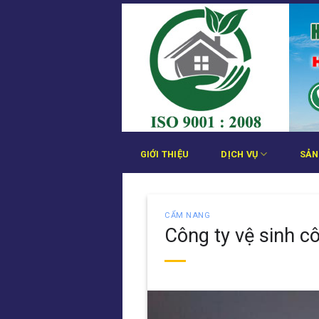
Bỏ
qua
nội
dung
GIỚI THIỆU
DỊCH VỤ
SẢN
CẨM NANG
Công ty vệ sinh 