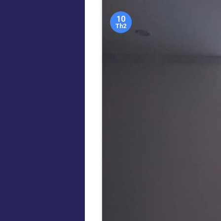
10
Th2