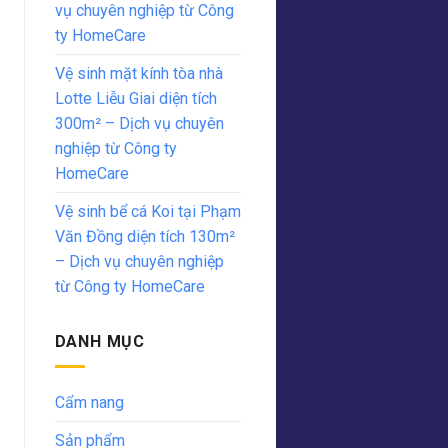
vụ chuyên nghiệp từ Công
ty HomeCare
Vệ sinh mặt kính tòa nhà
Lotte Liễu Giai diện tích
300m² – Dịch vụ chuyên
nghiệp từ Công ty
HomeCare
Vệ sinh bể cá Koi tại Phạm
Văn Đồng diện tích 130m²
– Dịch vụ chuyên nghiệp
từ Công ty HomeCare
DANH MỤC
Cẩm nang
Sản phẩm