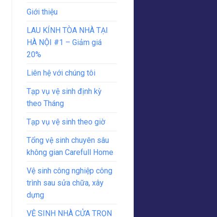
Giới thiệu
LAU KÍNH TÒA NHÀ TẠI
HÀ NỘI #1 – Giảm giá
20%
Liên hệ với chúng tôi
Tạp vụ vệ sinh định kỳ
theo Tháng
Tạp vụ vệ sinh theo giờ
Tổng vệ sinh chuyên sâu
không gian Carefull Home
Vệ sinh công nghiệp công
trình sau sửa chữa, xây
dựng
VỆ SINH NHÀ CỬA TRỌN