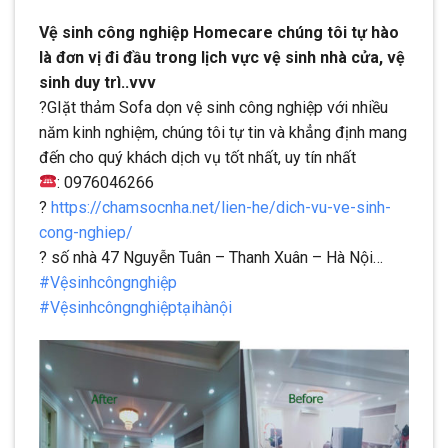
Vệ sinh công nghiệp Homecare chúng tôi tự hào
là đơn vị đi đầu trong lịch vực vệ sinh nhà cửa, vệ
sinh duy trì..vvv
?
GIặt thảm Sofa dọn vệ sinh công nghiệp với nhiều
năm kinh nghiệm, chúng tôi tự tin và khẳng định mang
đến cho quý khách dịch vụ tốt nhất, uy tín nhất
: 0976046266
?
https://chamsocnha.net/lien-he/dich-vu-ve-sinh-
cong-nghiep/
?
số nhà 47 Nguyễn Tuân – Thanh Xuân – Hà Nội…
#
Vệsinhcôngnghiệp
#
Vệsinhcôngnghiệptạihànội