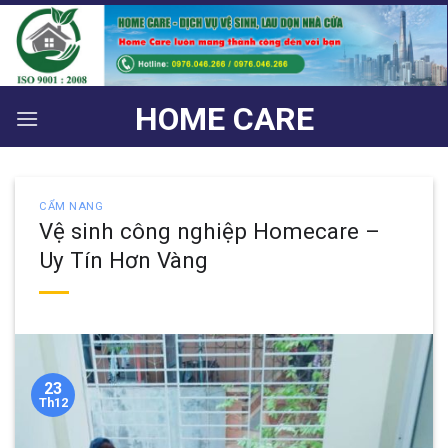
Bỏ
qua
nội
dung
HOME CARE
CẨM NANG
Vệ sinh công nghiệp Homecare –
Uy Tín Hơn Vàng
23
Th12