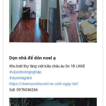
Dọn nhà để dón noel ạ
Khu biệt thự làng việt kiều châu âu Sn 18 LK6B
#
vệsinhcôngnghiệp
#
dọnnhàgiárẻ
https://chamsocnha.net/ve-sinh-ngay-tet/
Sdt: 0976046266