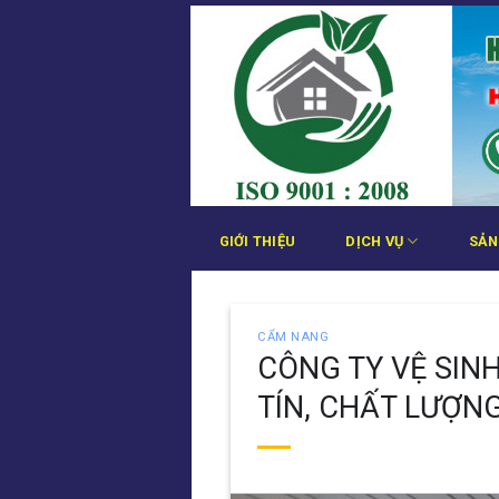
Bỏ
qua
nội
dung
GIỚI THIỆU
DỊCH VỤ
SẢN
CẨM NANG
CÔNG TY VỆ SIN
TÍN, CHẤT LƯỢN