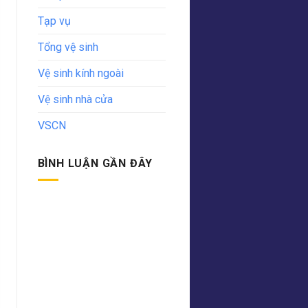
Tạp vụ
Tổng vệ sinh
Vệ sinh kính ngoài
Vệ sinh nhà cửa
VSCN
BÌNH LUẬN GẦN ĐÂY