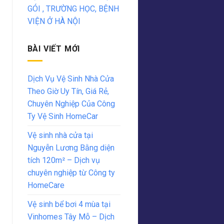
GÓI , TRƯỜNG HỌC, BỆNH
VIỆN Ở HÀ NỘI
BÀI VIẾT MỚI
Dịch Vụ Vệ Sinh Nhà Cửa
Theo Giờ Uy Tín, Giá Rẻ,
Chuyên Nghiệp Của Công
Ty Vệ Sinh HomeCar
Vệ sinh nhà cửa tại
Nguyễn Lương Bằng diện
tích 120m² – Dịch vụ
chuyên nghiệp từ Công ty
HomeCare
Vệ sinh bể bơi 4 mùa tại
Vinhomes Tây Mỗ – Dịch