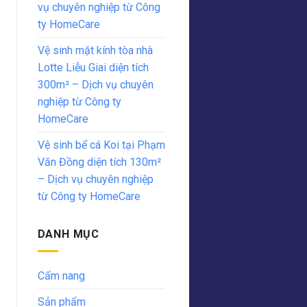
vụ chuyên nghiệp từ Công
ty HomeCare
Vệ sinh mặt kính tòa nhà
Lotte Liễu Giai diện tích
300m² – Dịch vụ chuyên
nghiệp từ Công ty
HomeCare
Vệ sinh bể cá Koi tại Phạm
Văn Đồng diện tích 130m²
– Dịch vụ chuyên nghiệp
từ Công ty HomeCare
DANH MỤC
Cẩm nang
Sản phẩm