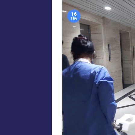
16
Th6