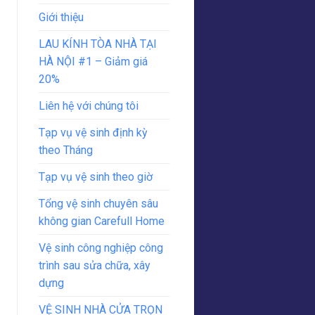
Giới thiệu
LAU KÍNH TÒA NHÀ TẠI
HÀ NỘI #1 – Giảm giá
20%
Liên hệ với chúng tôi
Tạp vụ vệ sinh định kỳ
theo Tháng
Tạp vụ vệ sinh theo giờ
Tổng vệ sinh chuyên sâu
không gian Carefull Home
Vệ sinh công nghiệp công
trình sau sửa chữa, xây
dựng
VỆ SINH NHÀ CỬA TRỌN