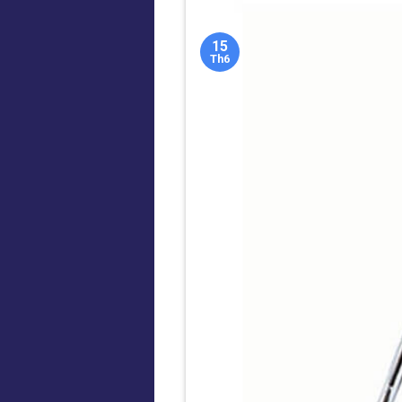
15
Th6