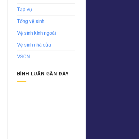
Tạp vụ
Tổng vệ sinh
Vệ sinh kính ngoài
Vệ sinh nhà cửa
VSCN
BÌNH LUẬN GẦN ĐÂY