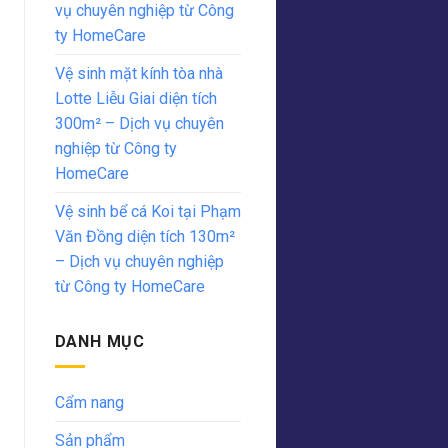
vụ chuyên nghiệp từ Công
ty HomeCare
Vệ sinh mặt kính tòa nhà
Lotte Liễu Giai diện tích
300m² – Dịch vụ chuyên
nghiệp từ Công ty
HomeCare
Vệ sinh bể cá Koi tại Phạm
Văn Đồng diện tích 130m²
– Dịch vụ chuyên nghiệp
từ Công ty HomeCare
DANH MỤC
Cẩm nang
Sản phẩm