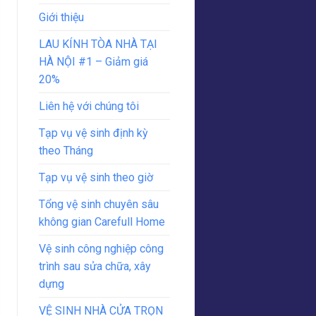
Giới thiệu
LAU KÍNH TÒA NHÀ TẠI
HÀ NỘI #1 – Giảm giá
20%
Liên hệ với chúng tôi
Tạp vụ vệ sinh định kỳ
theo Tháng
Tạp vụ vệ sinh theo giờ
Tổng vệ sinh chuyên sâu
không gian Carefull Home
Vệ sinh công nghiệp công
trình sau sửa chữa, xây
dựng
VỆ SINH NHÀ CỬA TRỌN