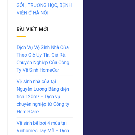
GÓI , TRƯỜNG HỌC, BỆNH
VIỆN Ở HÀ NỘI
BÀI VIẾT MỚI
Dịch Vụ Vệ Sinh Nhà Cửa
Theo Giờ Uy Tín, Giá Rẻ,
Chuyên Nghiệp Của Công
Ty Vệ Sinh HomeCar
Vệ sinh nhà cửa tại
Nguyễn Lương Bằng diện
tích 120m² – Dịch vụ
chuyên nghiệp từ Công ty
HomeCare
Vệ sinh bể bơi 4 mùa tại
Vinhomes Tây Mỗ – Dịch