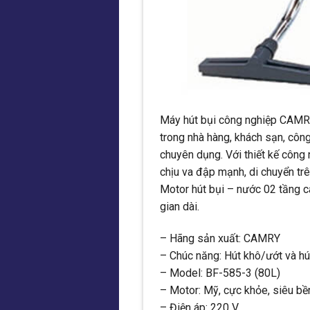
Máy hút bụi công nghiệp CAMR
trong nhà hàng, khách sạn, công
chuyên dụng. Với thiết kế công 
chịu va đập mạnh, di chuyển trê
Motor hút bụi – nước 02 tầng c
gian dài.
– Hãng sản xuất: CAMRY
– Chúc năng: Hút khô/ướt và hú
– Model: BF-585-3 (80L)
– Motor: Mỹ, cực khỏe, siêu bề
– Điện áp: 220 V