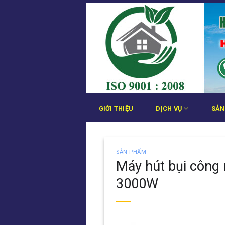
Bỏ
qua
nội
dung
GIỚI THIỆU
DỊCH VỤ
SẢN
SẢN PHẨM
Máy hút bụi công
3000W