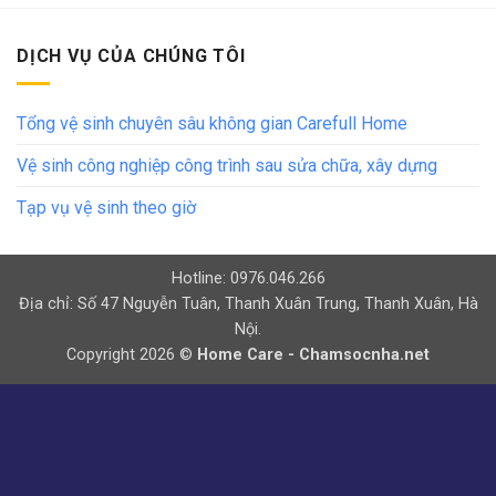
DỊCH VỤ CỦA CHÚNG TÔI
Tổng vệ sinh chuyên sâu không gian Carefull Home
Vệ sinh công nghiệp công trình sau sửa chữa, xây dựng
Tạp vụ vệ sinh theo giờ
Hotline: 0976.046.266
Địa chỉ: Số 47 Nguyễn Tuân, Thanh Xuân Trung, Thanh Xuân, Hà
Nội.
Copyright 2026 ©
Home Care - Chamsocnha.net