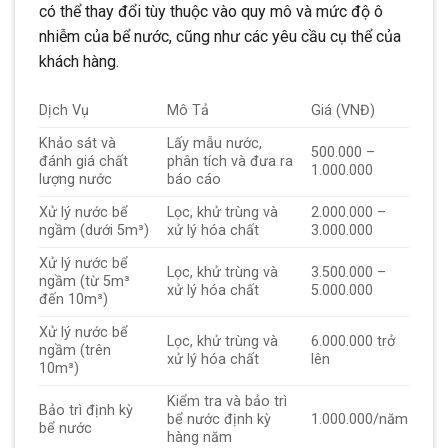
có thể thay đổi tùy thuộc vào quy mô và mức độ ô
nhiễm của bể nước, cũng như các yêu cầu cụ thể của
khách hàng.
Dịch Vụ
Mô Tả
Giá (VNĐ)
Khảo sát và
Lấy mẫu nước,
500.000 –
đánh giá chất
phân tích và đưa ra
1.000.000
lượng nước
báo cáo
Xử lý nước bể
Lọc, khử trùng và
2.000.000 –
ngầm (dưới 5m³)
xử lý hóa chất
3.000.000
Xử lý nước bể
Lọc, khử trùng và
3.500.000 –
ngầm (từ 5m³
xử lý hóa chất
5.000.000
đến 10m³)
Xử lý nước bể
Lọc, khử trùng và
6.000.000 trở
ngầm (trên
xử lý hóa chất
lên
10m³)
Kiểm tra và bảo trì
Bảo trì định kỳ
bể nước định kỳ
1.000.000/năm
bể nước
hàng năm