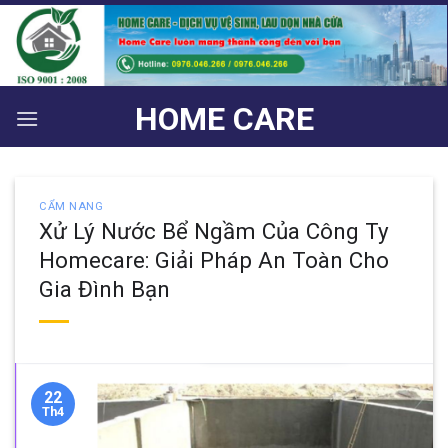
Bỏ
qua
nội
dung
HOME CARE
CẨM NANG
Xử Lý Nước Bể Ngầm Của Công Ty
Homecare: Giải Pháp An Toàn Cho
Gia Đình Bạn
22
Th4