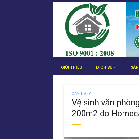
Bỏ
qua
nội
dung
GIỚI THIỆU
DỊCH VỤ
SẢN
CẨM NANG
Vệ sinh văn phòng 
200m2 do Homec