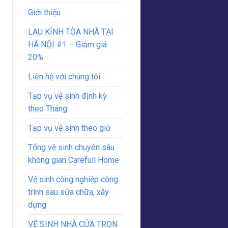
Giới thiệu
LAU KÍNH TÒA NHÀ TẠI
HÀ NỘI #1 – Giảm giá
20%
Liên hệ với chúng tôi
Tạp vụ vệ sinh định kỳ
theo Tháng
Tạp vụ vệ sinh theo giờ
Tổng vệ sinh chuyên sâu
không gian Carefull Home
Vệ sinh công nghiệp công
trình sau sửa chữa, xây
dựng
VỆ SINH NHÀ CỬA TRỌN