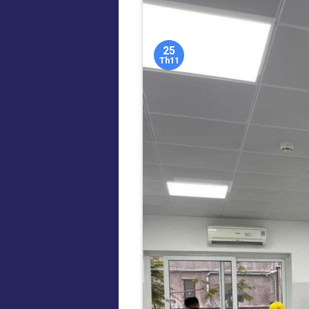
25
Th11