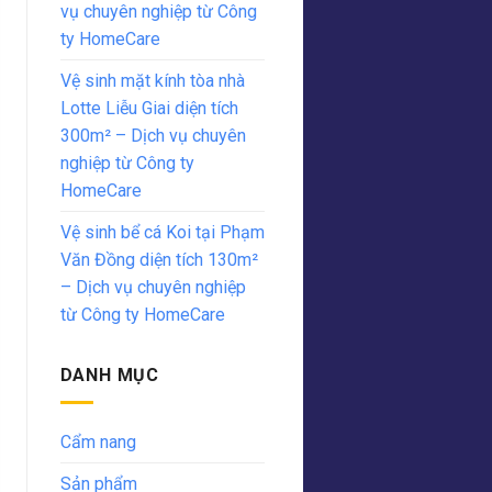
vụ chuyên nghiệp từ Công
ty HomeCare
Vệ sinh mặt kính tòa nhà
Lotte Liễu Giai diện tích
300m² – Dịch vụ chuyên
nghiệp từ Công ty
HomeCare
Vệ sinh bể cá Koi tại Phạm
Văn Đồng diện tích 130m²
– Dịch vụ chuyên nghiệp
từ Công ty HomeCare
DANH MỤC
Cẩm nang
Sản phẩm