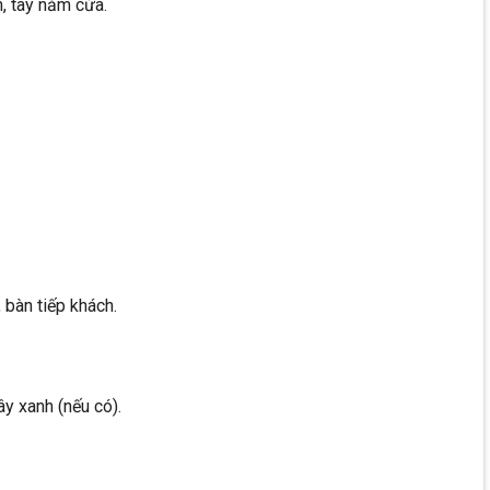
, tay nắm cửa.
 bàn tiếp khách.
ây xanh (nếu có).