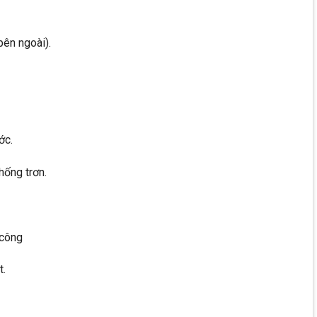
bên ngoài).
ớc.
hống trơn.
 công
t.