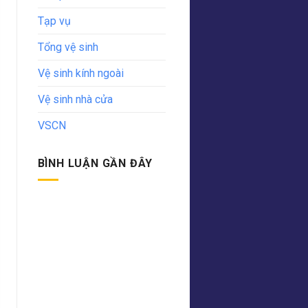
Tạp vụ
Tổng vệ sinh
Vệ sinh kính ngoài
Vệ sinh nhà cửa
VSCN
BÌNH LUẬN GẦN ĐÂY