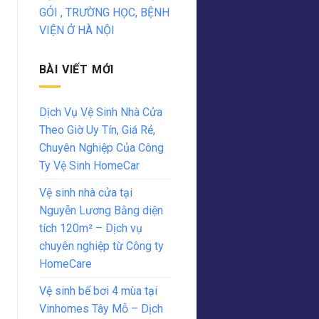
GÓI , TRƯỜNG HỌC, BỆNH
VIỆN Ở HÀ NỘI
BÀI VIẾT MỚI
Dịch Vụ Vệ Sinh Nhà Cửa
Theo Giờ Uy Tín, Giá Rẻ,
Chuyên Nghiệp Của Công
Ty Vệ Sinh HomeCar
Vệ sinh nhà cửa tại
Nguyễn Lương Bằng diện
tích 120m² – Dịch vụ
chuyên nghiệp từ Công ty
HomeCare
Vệ sinh bể bơi 4 mùa tại
Vinhomes Tây Mỗ – Dịch