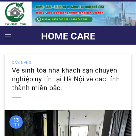
Bỏ
qua
nội
dung
HOME CARE
CẨM NANG
Vệ sinh tòa nhà khách sạn chuyên
nghiệp uy tín tại Hà Nội và các tỉnh
thành miền bắc.
13
Th7