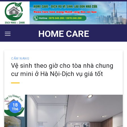
Bỏ
qua
nội
dung
HOME CARE
CẨM NANG
Vệ sinh theo giờ cho tòa nhà chung
cư mini ở Hà Nội-Dịch vụ giá tốt
18
Th6