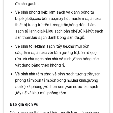
đá,sàn gạch…
Vệ sinh phòng bếp: làm sạch và đánh bóng tủ
bếp,kệ bếp,các bồn rửa,máy hút mùi,làm sạch các
thiết bị trang trí trên tường,trần,bóng đèn…Làm
sạch tủ lạnh,giá,kệ,lau sach bàn ghế ,tủ kệ,hút sạch
sàn thảm,lau sạch đánh bóng sàn đá,gỗ.
Vệ sinh toilet:làm sạch ,tẩy uế,khử mùi bồn
cầu,..làm sạch các vòi tắm,gương tủ,bồn rửa,cọ
rửa và chà sạch sàn nhà vệ sinh ,đánh bóng các
vật dụng bằng thép không rỉ,..
Vệ sinh nhà tắm:tổng vệ sinh sạch tường,trần,sàn
phòng tắm,bồn tắm,bồn xông hơi,lau kính,gương
soi,kệ xà phòng ,vòi hoa sen ,van nước..lau sạch
,tẩy uế và khử mùi phòng tắm.
Báo giá dịch vụ
Qúy khách có thể tham khảo giá dịch vụ vệ sinh của