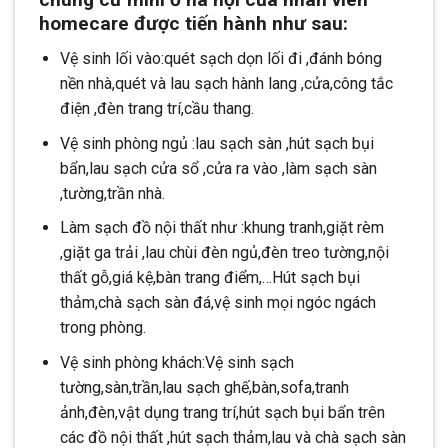
homecare được tiến hành như sau:
Vệ sinh lối vào:quét sạch dọn lối đi ,đánh bóng
nền nhà,quét và lau sạch hành lang ,cửa,công tắc
điện ,đèn trang trí,cầu thang.
Vệ sinh phòng ngủ :lau sạch sàn ,hút sạch bụi
bẩn,lau sạch cửa sổ ,cửa ra vào ,làm sạch sàn
,tường,trần nhà.
Làm sạch đồ nội thất như :khung tranh,giặt rèm
,giặt ga trải ,lau chùi đèn ngủ,đèn treo tường,nội
thất gỗ,giá kệ,bàn trang điểm,…Hút sạch bụi
thảm,chà sạch sàn đá,vệ sinh mọi ngóc ngách
trong phòng.
Vệ sinh phòng khách:Vệ sinh sạch
tường,sàn,trần,lau sạch ghế,bàn,sofa,tranh
ảnh,đèn,vật dụng trang trí,hút sạch bụi bẩn trên
các đồ nội thất ,hút sạch thảm,lau và chà sạch sàn