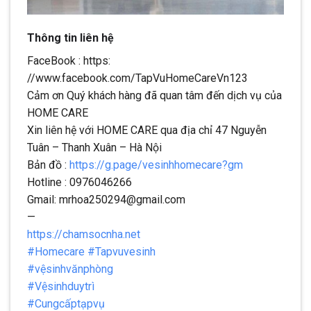
Thông tin liên hệ
FaceBook : https:
//www.facebook.com/TapVuHomeCareVn123
Cảm ơn Quý khách hàng đã quan tâm đến dịch vụ của
HOME CARE
Xin liên hệ với HOME CARE qua địa chỉ 47 Nguyễn
Tuân – Thanh Xuân – Hà Nội
Bản đồ :
https://g.page/vesinhhomecare?gm
Hotline : 0976046266
Gmail: mrhoa250294@gmail.com
—
https://chamsocnha.net
#Homecare
#Tapvuvesinh
#vệsinhvănphòng
#Vệsinhduytrì
#Cungcấptạpvụ