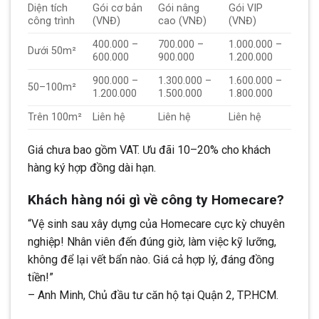
Diện tích
Gói cơ bản
Gói nâng
Gói VIP
công trình
(VNĐ)
cao (VNĐ)
(VNĐ)
400.000 –
700.000 –
1.000.000 –
Dưới 50m²
600.000
900.000
1.200.000
900.000 –
1.300.000 –
1.600.000 –
50–100m²
1.200.000
1.500.000
1.800.000
Trên 100m²
Liên hệ
Liên hệ
Liên hệ
Giá chưa bao gồm VAT. Ưu đãi 10–20% cho khách
hàng ký hợp đồng dài hạn.
Khách hàng nói gì về công ty Homecare?
“Vệ sinh sau xây dựng của Homecare cực kỳ chuyên
nghiệp! Nhân viên đến đúng giờ, làm việc kỹ lưỡng,
không để lại vết bẩn nào. Giá cả hợp lý, đáng đồng
tiền!”
– Anh Minh, Chủ đầu tư căn hộ tại Quận 2, TP.HCM.