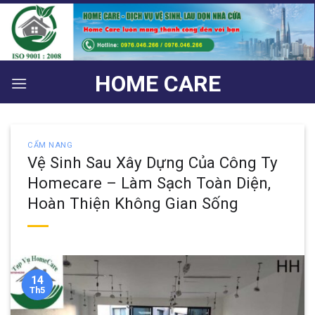
Bỏ
qua
nội
dung
HOME CARE
CẨM NANG
Vệ Sinh Sau Xây Dựng Của Công Ty
Homecare – Làm Sạch Toàn Diện,
Hoàn Thiện Không Gian Sống
14
Th5