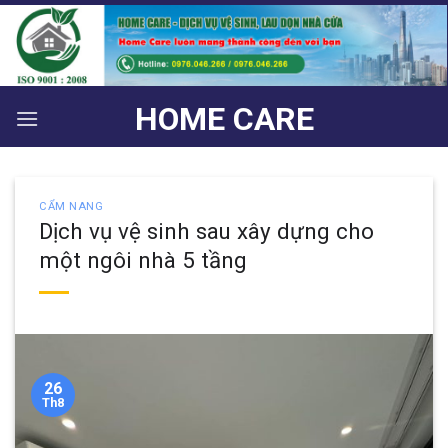
Bỏ
qua
nội
dung
HOME CARE
CẨM NANG
Dịch vụ vệ sinh sau xây dựng cho
một ngôi nhà 5 tầng
26
Th8