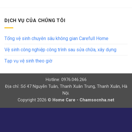
DỊCH VỤ CỦA CHÚNG TÔI
Tổng vệ sinh chuyên sâu không gian Carefull Home
Vệ sinh công nghiệp công trình sau sửa chữa, xây dựng
Tạp vụ vệ sinh theo giờ
Hotline: 0976.046.266
Địa chỉ: Số 47 Nguyễn Tuân, Thanh Xuân Trung, Thanh Xuân, Hà
Nội.
Copyright 2026 ©
Home Care - Chamsocnha.net