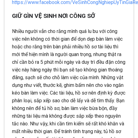
https://www.facebook.com/VeSinhCongNghiepUyTinGiaR
GIỮ GÌN VỆ SINH NƠI CÔNG SỞ
Nhiều người vẫn cho rằng mình quá lu bu với công
việc nên không có thời gian để dọn dẹp bàn làm việc
hoặc cho rằng trên bàn phải nhiều hồ sơ tài liệu thì
mới thể hiện mình là người quan trọng, nhưng thật ra
chỉ cần bỏ ra 5 phút mỗi ngày và duy trì đều đặn công
việc này hàng ngày thì bạn sẽ tạo không gian thoáng
đãng, sạch sẽ cho chỗ làm việc của mình. Những vật
dụng như viết, thước kẽ, ghim bấm nên cho vào ngăn
kéo bàn làm việc. Các tài liệu, hồ sơ nên định kỳ được
phân loại, sắp xếp sao cho dễ lấy và dễ tìm thấy. Bạn
không nên để tủ hồ sơ, bàn làm việc bừa bộn, đầy
những tài liệu mà không được sắp xếp theo nguyên
tắc nào. Như vậy, khi cần tìm kiếm sẽ rất khó khăn và
mất nhiều thời gian. Để tránh tình trạng này, tủ hồ sơ