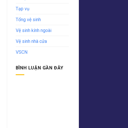
Tạp vụ
Tổng vệ sinh
Vệ sinh kính ngoài
Vệ sinh nhà cửa
VSCN
BÌNH LUẬN GẦN ĐÂY