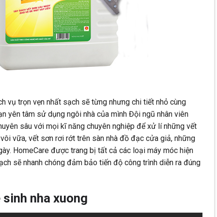
h vụ trọn vẹn nhất sạch sẽ từng nhưng chi tiết nhỏ cùng
ạn yên tâm sử dụng ngôi nhà của mình Đội ngũ nhân viên
uyên sâu với mọi kĩ năng chuyên nghiệp để xử lí những vết
ôi vữa, vết sơn rơi rớt trên sàn nhà đồ đạc cửa giả, những
gày. HomeCare được trang bị tất cả các loại máy móc hiện
ạch sẽ nhanh chóng đảm bảo tiến độ công trình diễn ra đúng
e sinh nha xuong