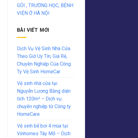
GÓI , TRƯỜNG HỌC, BỆNH
VIỆN Ở HÀ NỘI
BÀI VIẾT MỚI
Dịch Vụ Vệ Sinh Nhà Cửa
Theo Giờ Uy Tín, Giá Rẻ,
Chuyên Nghiệp Của Công
Ty Vệ Sinh HomeCar
Vệ sinh nhà cửa tại
Nguyễn Lương Bằng diện
tích 120m² – Dịch vụ
chuyên nghiệp từ Công ty
HomeCare
Vệ sinh bể bơi 4 mùa tại
Vinhomes Tây Mỗ – Dịch