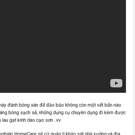
máy đánh bóng sàn để đảo bảo không còn một vết bẩn nào
sáng bóng sạch sẽ, những dụng cụ chuyên dụng đi kèm được
 lau gạt kính dao cạo sơn ..vv
g nghiệp HomeCare sẽ cử quản lí khảo sát nhà xưởng,và địa