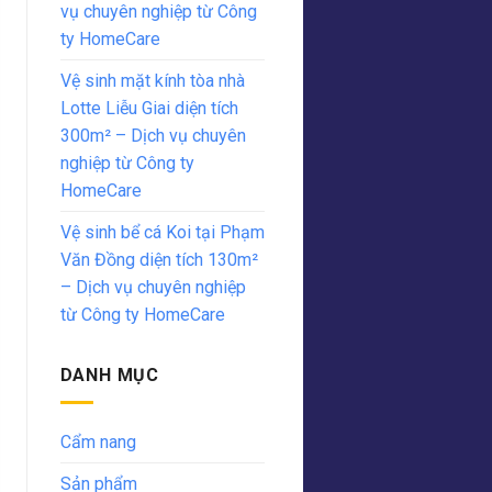
vụ chuyên nghiệp từ Công
ty HomeCare
Vệ sinh mặt kính tòa nhà
Lotte Liễu Giai diện tích
300m² – Dịch vụ chuyên
nghiệp từ Công ty
HomeCare
Vệ sinh bể cá Koi tại Phạm
Văn Đồng diện tích 130m²
– Dịch vụ chuyên nghiệp
từ Công ty HomeCare
DANH MỤC
Cẩm nang
Sản phẩm