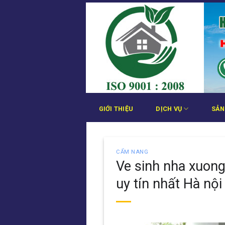
Bỏ
qua
nội
dung
GIỚI THIỆU
DỊCH VỤ
SẢN
CẨM NANG
Ve sinh nha xuong
uy tín nhất Hà nội