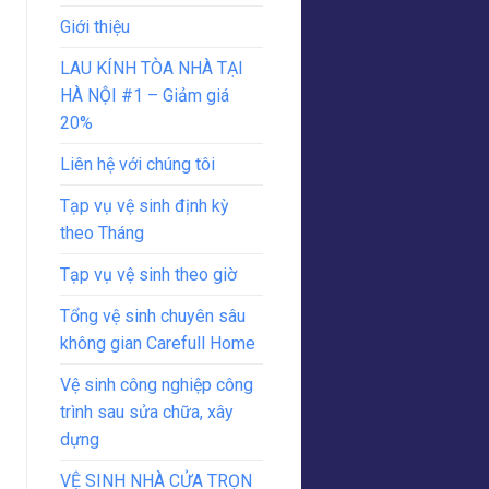
Giới thiệu
LAU KÍNH TÒA NHÀ TẠI
HÀ NỘI #1 – Giảm giá
20%
Liên hệ với chúng tôi
Tạp vụ vệ sinh định kỳ
theo Tháng
Tạp vụ vệ sinh theo giờ
Tổng vệ sinh chuyên sâu
không gian Carefull Home
Vệ sinh công nghiệp công
trình sau sửa chữa, xây
dựng
VỆ SINH NHÀ CỬA TRỌN