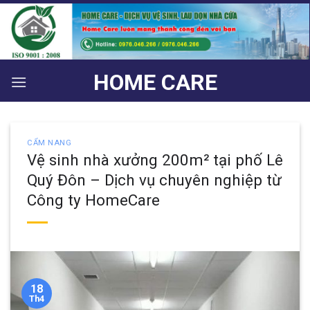
Bỏ
qua
nội
dung
HOME CARE
CẨM NANG
Vệ sinh nhà xưởng 200m² tại phố Lê
Quý Đôn – Dịch vụ chuyên nghiệp từ
Công ty HomeCare
18
Th4