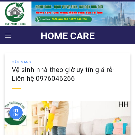
Bỏ
qua
nội
dung
HOME CARE
CẨM NANG
Vệ sinh nhà theo giờ uy tín giá rẻ-
Liên hệ 0976046266
01
Th8