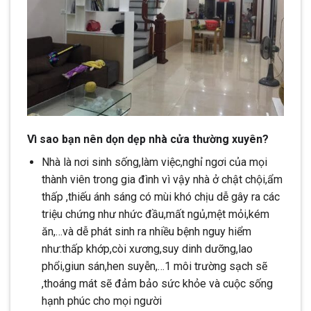
Vì sao bạn nên dọn dẹp nhà cửa thường xuyên?
Nhà là nơi sinh sống,làm việc,nghỉ ngơi của mọi
thành viên trong gia đình vì vậy nhà ở chật chội,ẩm
thấp ,thiếu ánh sáng có mùi khó chịu dễ gây ra các
triệu chứng như nhức đầu,mất ngủ,mệt mỏi,kém
ăn,…và dễ phát sinh ra nhiều bệnh nguy hiểm
như:thấp khớp,còi xương,suy dinh dưỡng,lao
phổi,giun sán,hen suyễn,…1 môi trường sạch sẽ
,thoáng mát sẽ đảm bảo sức khỏe và cuộc sống
hạnh phúc cho mọi người