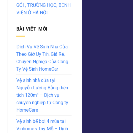
GÓI , TRƯỜNG HỌC, BỆNH
VIỆN Ở HÀ NỘI
BÀI VIẾT MỚI
Dịch Vụ Vệ Sinh Nhà Cửa
Theo Giờ Uy Tín, Giá Rẻ,
Chuyên Nghiệp Của Công
Ty Vệ Sinh HomeCar
Vệ sinh nhà cửa tại
Nguyễn Lương Bằng diện
tích 120m² – Dịch vụ
chuyên nghiệp từ Công ty
HomeCare
Vệ sinh bể bơi 4 mùa tại
Vinhomes Tây Mỗ – Dịch