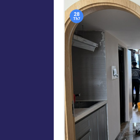
28
Th7