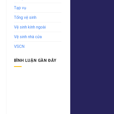
Tạp vụ
Tổng vệ sinh
Vệ sinh kính ngoài
Vệ sinh nhà cửa
VSCN
BÌNH LUẬN GẦN ĐÂY