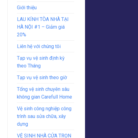
Giới thiệu
LAU KÍNH TÒA NHÀ TẠI
HÀ NỘI #1 – Giảm giá
20%
Liên hệ với chúng tôi
Tạp vụ vệ sinh định kỳ
theo Tháng
Tạp vụ vệ sinh theo giờ
Tổng vệ sinh chuyên sâu
không gian Carefull Home
Vệ sinh công nghiệp công
trình sau sửa chữa, xây
dựng
VỆ SINH NHÀ CỬA TRỌN