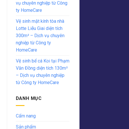
vụ chuyên nghiệp từ Công
ty HomeCare
Vệ sinh mặt kính tòa nhà
Lotte Liễu Giai diện tích
300m² – Dịch vụ chuyên
nghiệp từ Công ty
HomeCare
Vệ sinh bể cá Koi tại Phạm
Văn Đồng diện tích 130m²
– Dịch vụ chuyên nghiệp
từ Công ty HomeCare
DANH MỤC
Cẩm nang
Sản phẩm