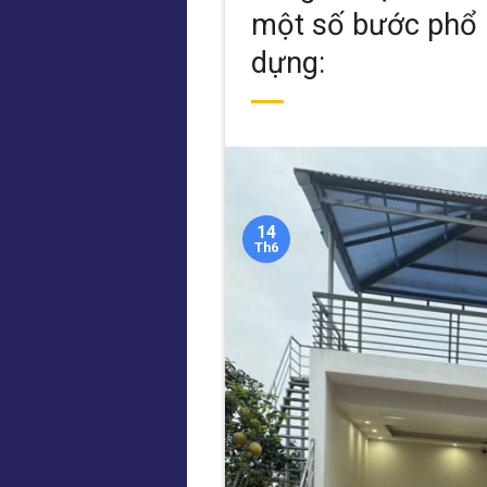
một số bước phổ b
dựng:
14
Th6