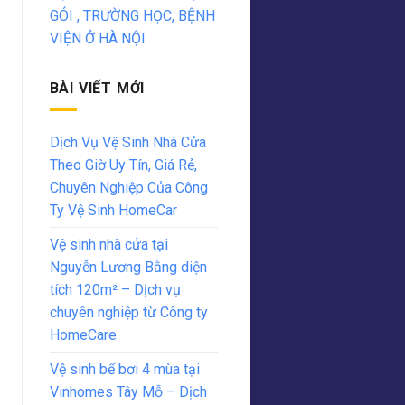
GÓI , TRƯỜNG HỌC, BỆNH
VIỆN Ở HÀ NỘI
BÀI VIẾT MỚI
Dịch Vụ Vệ Sinh Nhà Cửa
Theo Giờ Uy Tín, Giá Rẻ,
Chuyên Nghiệp Của Công
Ty Vệ Sinh HomeCar
Vệ sinh nhà cửa tại
Nguyễn Lương Bằng diện
tích 120m² – Dịch vụ
chuyên nghiệp từ Công ty
HomeCare
Vệ sinh bể bơi 4 mùa tại
Vinhomes Tây Mỗ – Dịch