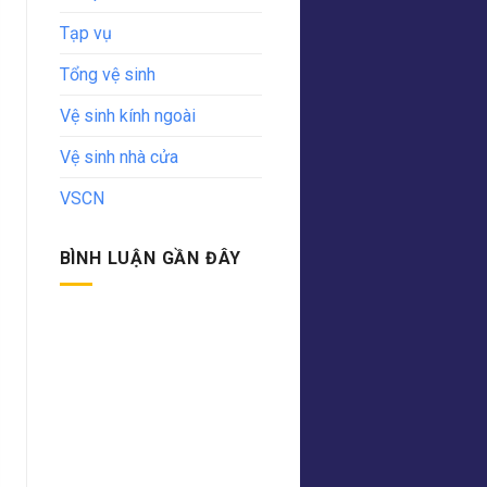
Tạp vụ
Tổng vệ sinh
Vệ sinh kính ngoài
Vệ sinh nhà cửa
VSCN
BÌNH LUẬN GẦN ĐÂY