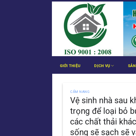
Bỏ
qua
nội
dung
GIỚI THIỆU
DỊCH VỤ
SẢN
CẨM NANG
Vệ sinh nhà sau k
trọng để loại bỏ b
các chất thải khá
sống sẽ sạch sẽ v