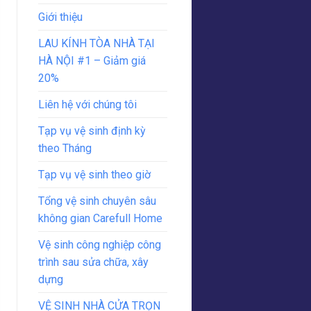
Giới thiệu
LAU KÍNH TÒA NHÀ TẠI
HÀ NỘI #1 – Giảm giá
20%
Liên hệ với chúng tôi
Tạp vụ vệ sinh định kỳ
theo Tháng
Tạp vụ vệ sinh theo giờ
Tổng vệ sinh chuyên sâu
không gian Carefull Home
Vệ sinh công nghiệp công
trình sau sửa chữa, xây
dựng
VỆ SINH NHÀ CỬA TRỌN