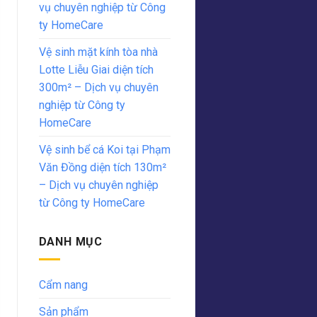
vụ chuyên nghiệp từ Công
ty HomeCare
Vệ sinh mặt kính tòa nhà
Lotte Liễu Giai diện tích
300m² – Dịch vụ chuyên
nghiệp từ Công ty
HomeCare
Vệ sinh bể cá Koi tại Phạm
Văn Đồng diện tích 130m²
– Dịch vụ chuyên nghiệp
từ Công ty HomeCare
DANH MỤC
Cẩm nang
Sản phẩm