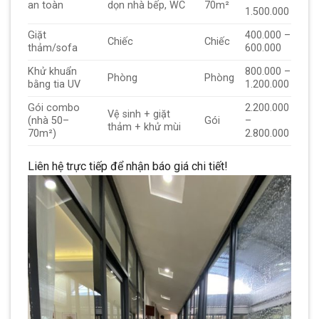
an toàn
dọn nhà bếp, WC
70m²
1.500.000
Giặt
400.000 –
Chiếc
Chiếc
thảm/sofa
600.000
Khử khuẩn
800.000 –
Phòng
Phòng
bằng tia UV
1.200.000
Gói combo
2.200.000
Vệ sinh + giặt
(nhà 50–
Gói
–
thảm + khử mùi
70m²)
2.800.000
Liên hệ trực tiếp để nhận báo giá chi tiết!