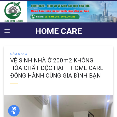
Bỏ
qua
nội
dung
HOME CARE
CẨM NANG
VỆ SINH NHÀ Ở 200m2 KHÔNG
HÓA CHẤT ĐỘC HẠI – HOME CARE
ĐỒNG HÀNH CÙNG GIA ĐÌNH BẠN
05
Th1