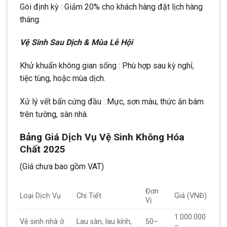
Gói định kỳ : Giảm 20% cho khách hàng đặt lịch hàng
tháng.
Vệ Sinh Sau Dịch & Mùa Lễ Hội
Khử khuẩn không gian sống : Phù hợp sau kỳ nghỉ,
tiệc tùng, hoặc mùa dịch.
Xử lý vết bẩn cứng đầu : Mực, sơn màu, thức ăn bám
trên tường, sàn nhà.
Bảng Giá Dịch Vụ Vệ Sinh Không Hóa
Chất 2025
(Giá chưa bao gồm VAT)
Đơn
Loại Dịch Vụ
Chi Tiết
Giá (VNĐ)
Vị
1.000.000
Vệ sinh nhà ở
Lau sàn, lau kính,
50–
–