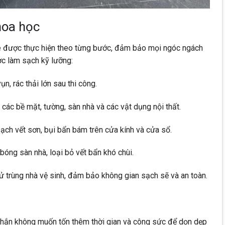
hoa học
e được thực hiện theo từng bước, đảm bảo mọi ngóc ngách
ợc làm sạch kỹ lưỡng:
n, rác thải lớn sau thi công.
ùi các bề mặt, tường, sàn nhà và các vật dụng nội thất.
ạch vết sơn, bụi bẩn bám trên cửa kính và cửa sổ.
 bóng sàn nhà, loại bỏ vết bẩn khó chùi.
hử trùng nhà vệ sinh, đảm bảo không gian sạch sẽ và an toàn.
 chắn không muốn tốn thêm thời gian và công sức để dọn dẹp