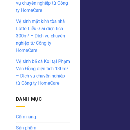
vụ chuyên nghiệp từ Công
ty HomeCare
Vệ sinh mặt kính tòa nhà
Lotte Liễu Giai diện tích
300m² – Dịch vụ chuyên
nghiệp từ Công ty
HomeCare
Vệ sinh bể cá Koi tại Phạm
Văn Đồng diện tích 130m²
– Dịch vụ chuyên nghiệp
từ Công ty HomeCare
DANH MỤC
Cẩm nang
Sản phẩm