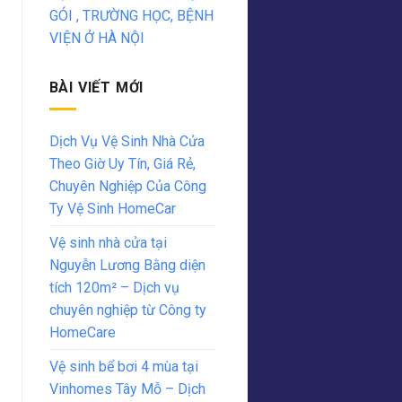
GÓI , TRƯỜNG HỌC, BỆNH
VIỆN Ở HÀ NỘI
BÀI VIẾT MỚI
Dịch Vụ Vệ Sinh Nhà Cửa
Theo Giờ Uy Tín, Giá Rẻ,
Chuyên Nghiệp Của Công
Ty Vệ Sinh HomeCar
Vệ sinh nhà cửa tại
Nguyễn Lương Bằng diện
tích 120m² – Dịch vụ
chuyên nghiệp từ Công ty
HomeCare
Vệ sinh bể bơi 4 mùa tại
Vinhomes Tây Mỗ – Dịch