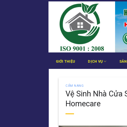
Bỏ
qua
nội
dung
GIỚI THIỆU
DỊCH VỤ
SẢN
CẨM NANG
Vệ Sinh Nhà Cửa S
Homecare