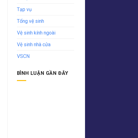
Tạp vụ
Tổng vệ sinh
Vệ sinh kính ngoài
Vệ sinh nhà cửa
VSCN
BÌNH LUẬN GẦN ĐÂY