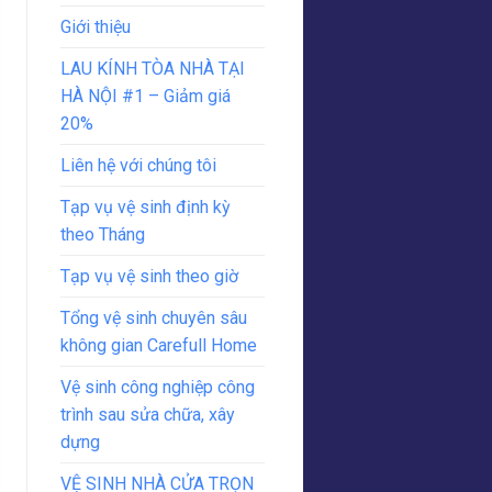
Giới thiệu
LAU KÍNH TÒA NHÀ TẠI
HÀ NỘI #1 – Giảm giá
20%
Liên hệ với chúng tôi
Tạp vụ vệ sinh định kỳ
theo Tháng
Tạp vụ vệ sinh theo giờ
Tổng vệ sinh chuyên sâu
không gian Carefull Home
Vệ sinh công nghiệp công
trình sau sửa chữa, xây
dựng
VỆ SINH NHÀ CỬA TRỌN